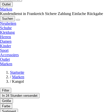
Outlet
Marken
Kundendienst in Frankreich
Sichere Zahlung
Einfache Rückgabe
Suchen
Neuheiten
Schuhe
Kleidung
Herren
Damen
Kinder
Sport
Accessoires
Outlet
Marken
Startseite
/
Marken
/
Kangol
Filter
In 24 Stunden versendet
Größe
Farbe
Sortiment