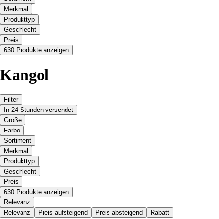
Merkmal
Produkttyp
Geschlecht
Preis
630 Produkte anzeigen
Kangol
Filter
In 24 Stunden versendet
Größe
Farbe
Sortiment
Merkmal
Produkttyp
Geschlecht
Preis
630 Produkte anzeigen
Relevanz
Relevanz
Preis aufsteigend
Preis absteigend
Rabatt