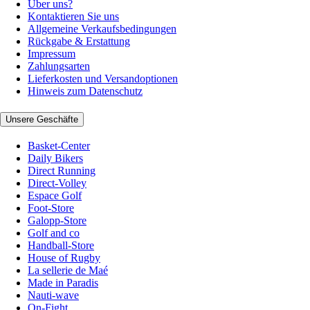
Über uns?
Kontaktieren Sie uns
Allgemeine Verkaufsbedingungen
Rückgabe & Erstattung
Impressum
Zahlungsarten
Lieferkosten und Versandoptionen
Hinweis zum Datenschutz
Unsere Geschäfte
Basket-Center
Daily Bikers
Direct Running
Direct-Volley
Espace Golf
Foot-Store
Galopp-Store
Golf and co
Handball-Store
House of Rugby
La sellerie de Maé
Made in Paradis
Nauti-wave
On-Fight