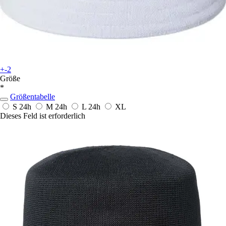
+-2
Größe
*
Größentabelle
S
24h
M
24h
L
24h
XL
Dieses Feld ist erforderlich