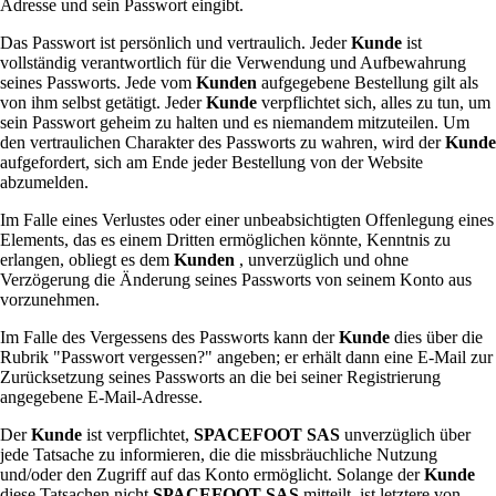
Adresse und sein Passwort eingibt.
Das Passwort ist persönlich und vertraulich. Jeder
Kunde
ist
vollständig verantwortlich für die Verwendung und Aufbewahrung
seines Passworts. Jede vom
Kunden
aufgegebene Bestellung gilt als
von ihm selbst getätigt. Jeder
Kunde
verpflichtet sich, alles zu tun, um
sein Passwort geheim zu halten und es niemandem mitzuteilen. Um
den vertraulichen Charakter des Passworts zu wahren, wird der
Kunde
aufgefordert, sich am Ende jeder Bestellung von der Website
abzumelden.
Im Falle eines Verlustes oder einer unbeabsichtigten Offenlegung eines
Elements, das es einem Dritten ermöglichen könnte, Kenntnis zu
erlangen, obliegt es dem
Kunden
, unverzüglich und ohne
Verzögerung die Änderung seines Passworts von seinem Konto aus
vorzunehmen.
Im Falle des Vergessens des Passworts kann der
Kunde
dies über die
Rubrik "Passwort vergessen?" angeben; er erhält dann eine E-Mail zur
Zurücksetzung seines Passworts an die bei seiner Registrierung
angegebene E-Mail-Adresse.
Der
Kunde
ist verpflichtet,
SPACEFOOT SAS
unverzüglich über
jede Tatsache zu informieren, die die missbräuchliche Nutzung
und/oder den Zugriff auf das Konto ermöglicht. Solange der
Kunde
diese Tatsachen nicht
SPACEFOOT SAS
mitteilt, ist letztere von