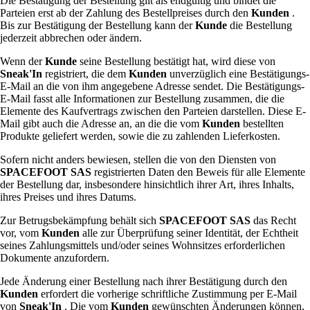
Die Bestätigung der Bestellung gilt als endgültig und bindet die
Parteien erst ab der Zahlung des Bestellpreises durch den
Kunden
.
Bis zur Bestätigung der Bestellung kann der
Kunde
die Bestellung
jederzeit abbrechen oder ändern.
Wenn der
Kunde
seine Bestellung bestätigt hat, wird diese von
Sneak'In
registriert, die dem
Kunden
unverzüglich eine Bestätigungs-
E-Mail an die von ihm angegebene Adresse sendet. Die Bestätigungs-
E-Mail fasst alle Informationen zur Bestellung zusammen, die die
Elemente des Kaufvertrags zwischen den Parteien darstellen. Diese E-
Mail gibt auch die Adresse an, an die die vom
Kunden
bestellten
Produkte geliefert werden, sowie die zu zahlenden Lieferkosten.
Sofern nicht anders bewiesen, stellen die von den Diensten von
SPACEFOOT SAS
registrierten Daten den Beweis für alle Elemente
der Bestellung dar, insbesondere hinsichtlich ihrer Art, ihres Inhalts,
ihres Preises und ihres Datums.
Zur Betrugsbekämpfung behält sich
SPACEFOOT SAS
das Recht
vor, vom
Kunden
alle zur Überprüfung seiner Identität, der Echtheit
seines Zahlungsmittels und/oder seines Wohnsitzes erforderlichen
Dokumente anzufordern.
Jede Änderung einer Bestellung nach ihrer Bestätigung durch den
Kunden
erfordert die vorherige schriftliche Zustimmung per E-Mail
von
Sneak'In
. Die vom
Kunden
gewünschten Änderungen können,