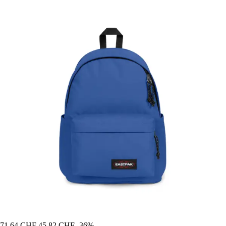
71,64 CHF
45,82 CHF
-36%