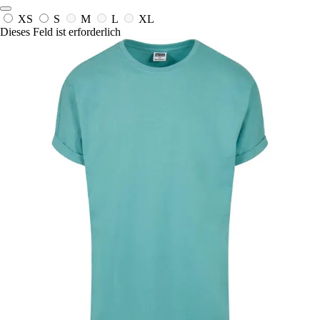
XS
S
M
L
XL
Dieses Feld ist erforderlich