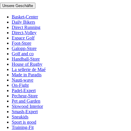
Unsere Geschäfte
Basket-Center
Daily Bikers
Direct Running
Direct-Volley
Espace Golf
Foot-Store
Galopp-Store
Golf and co
Handball-Store
House of Rugby
La sellerie de Maé
Made in Paradis
Nauti-wave
On-Fight
Padel-Expert
Pecheur-Store
Pet and Garden
Slowood Interior
Smash-Expert
Sneakids
Sport is good
Training-Fit