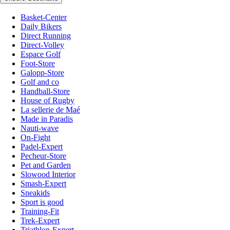
Basket-Center
Daily Bikers
Direct Running
Direct-Volley
Espace Golf
Foot-Store
Galopp-Store
Golf and co
Handball-Store
House of Rugby
La sellerie de Maé
Made in Paradis
Nauti-wave
On-Fight
Padel-Expert
Pecheur-Store
Pet and Garden
Slowood Interior
Smash-Expert
Sneakids
Sport is good
Training-Fit
Trek-Expert
Triathlon-Expert