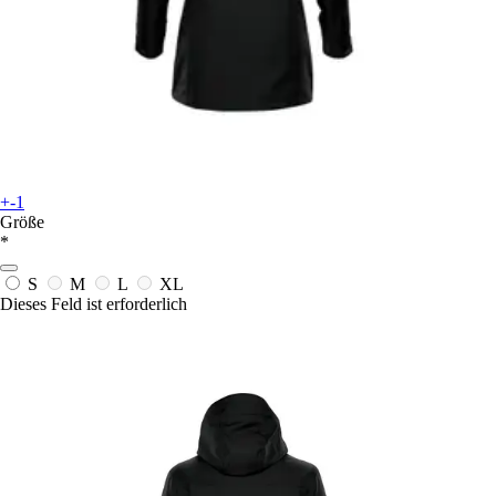
+-1
Größe
*
S
M
L
XL
Dieses Feld ist erforderlich