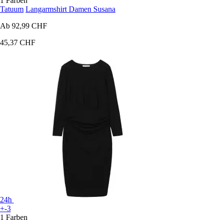
1 Farben
Tatuum
Langarmshirt Damen Susana
Ab
92,99 CHF
45,37 CHF
24h
+-3
1 Farben