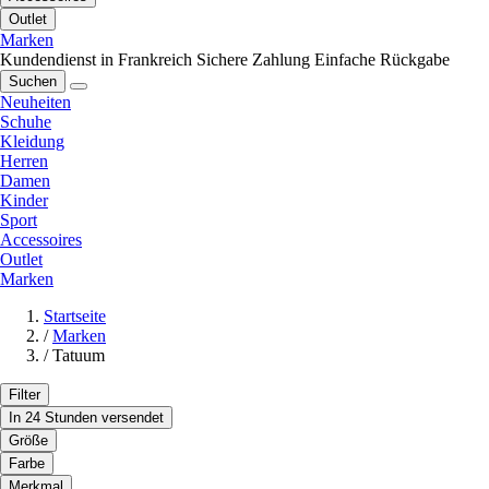
Outlet
Marken
Kundendienst in Frankreich
Sichere Zahlung
Einfache Rückgabe
Suchen
Neuheiten
Schuhe
Kleidung
Herren
Damen
Kinder
Sport
Accessoires
Outlet
Marken
Startseite
/
Marken
/
Tatuum
Filter
In 24 Stunden versendet
Größe
Farbe
Merkmal