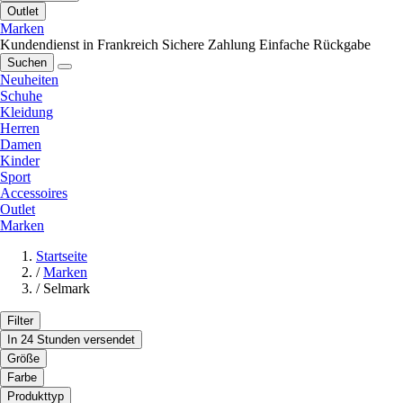
Outlet
Marken
Kundendienst in Frankreich
Sichere Zahlung
Einfache Rückgabe
Suchen
Neuheiten
Schuhe
Kleidung
Herren
Damen
Kinder
Sport
Accessoires
Outlet
Marken
Startseite
/
Marken
/
Selmark
Filter
In 24 Stunden versendet
Größe
Farbe
Produkttyp