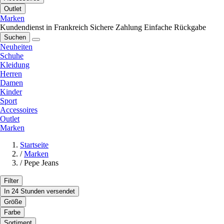
Outlet
Marken
Kundendienst in Frankreich
Sichere Zahlung
Einfache Rückgabe
Suchen
Neuheiten
Schuhe
Kleidung
Herren
Damen
Kinder
Sport
Accessoires
Outlet
Marken
Startseite
/
Marken
/
Pepe Jeans
Filter
In 24 Stunden versendet
Größe
Farbe
Sortiment