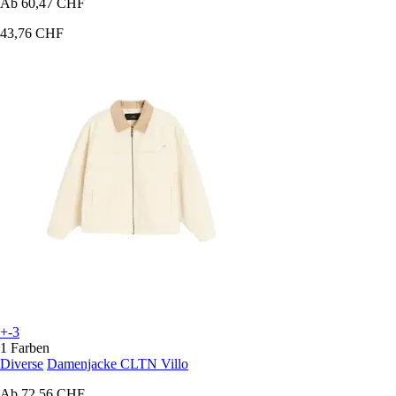
Ab
60,47 CHF
43,76 CHF
+-3
1 Farben
Diverse
Damenjacke CLTN Villo
Ab
72,56 CHF