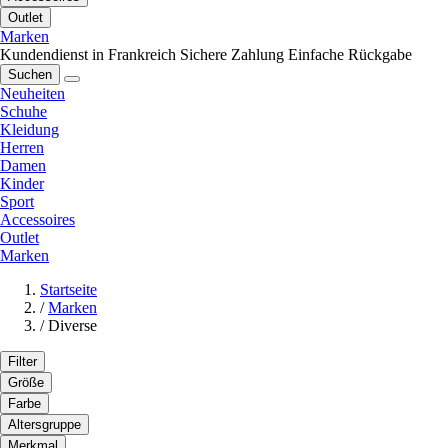
Outlet
Marken
Kundendienst in Frankreich
Sichere Zahlung
Einfache Rückgabe
Suchen
Neuheiten
Schuhe
Kleidung
Herren
Damen
Kinder
Sport
Accessoires
Outlet
Marken
Startseite
/
Marken
/
Diverse
Filter
Größe
Farbe
Altersgruppe
Merkmal