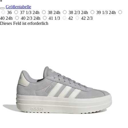
*
Größentabelle
36
37 1/3
24h
38
24h
38 2/3
24h
39 1/3
24h
40
24h
40 2/3
24h
41 1/3
42
42 2/3
Dieses Feld ist erforderlich