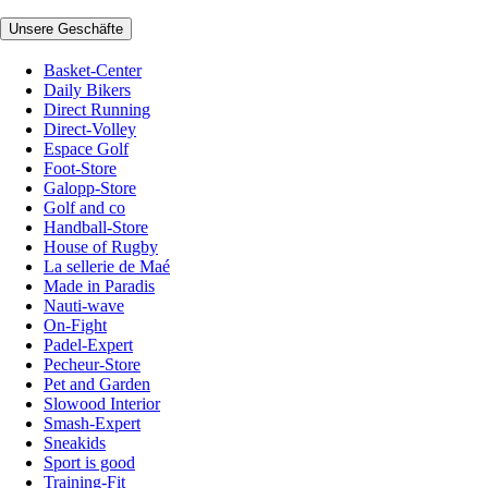
Unsere Geschäfte
Basket-Center
Daily Bikers
Direct Running
Direct-Volley
Espace Golf
Foot-Store
Galopp-Store
Golf and co
Handball-Store
House of Rugby
La sellerie de Maé
Made in Paradis
Nauti-wave
On-Fight
Padel-Expert
Pecheur-Store
Pet and Garden
Slowood Interior
Smash-Expert
Sneakids
Sport is good
Training-Fit