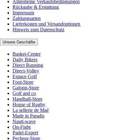
Allgemeine Verkaufsbedingungen
Rückgabe & Erstattung
Impressum
Zahlungsarten
Lieferkosten und Versandoptionen
Hinweis zum Datenschutz
Unsere Geschäfte
Basket-Center
Daily Bikers
Direct Running
Direct-Volley
Espace Golf
Foot-Store
Galopp-Store
Golf and co
Handball-Store
House of Rugby
La sellerie de Maé
Made in Paradis
Nauti-wave
On-Fight
Padel-Expert
Pecheur-Store