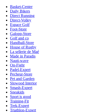
Basket-Center
Daily Bikers
Direct Running
Direct-Volley
Espace Golf
Foot-Store
Galopp-Store
Golf and co
Handball-Store
House of Rugby
La sellerie de Maé
Made in Paradis
Nauti-wave
On-Fight
Padel-Expert
Pecheur-Store
Pet and Garden
Slowood Interior
Smash-Expert
Sneakids
Sport is good
Training-Fit
Trek-Expert
Triathlon-Expert