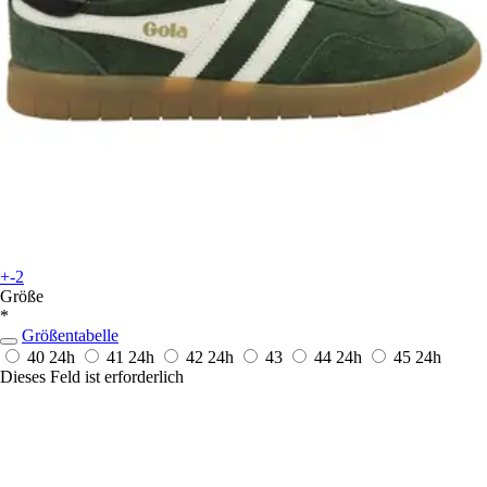
+-2
Größe
*
Größentabelle
40
24h
41
24h
42
24h
43
44
24h
45
24h
Dieses Feld ist erforderlich