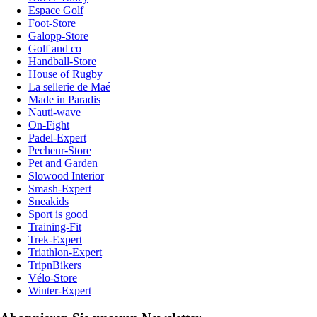
Espace Golf
Foot-Store
Galopp-Store
Golf and co
Handball-Store
House of Rugby
La sellerie de Maé
Made in Paradis
Nauti-wave
On-Fight
Padel-Expert
Pecheur-Store
Pet and Garden
Slowood Interior
Smash-Expert
Sneakids
Sport is good
Training-Fit
Trek-Expert
Triathlon-Expert
TripnBikers
Vélo-Store
Winter-Expert