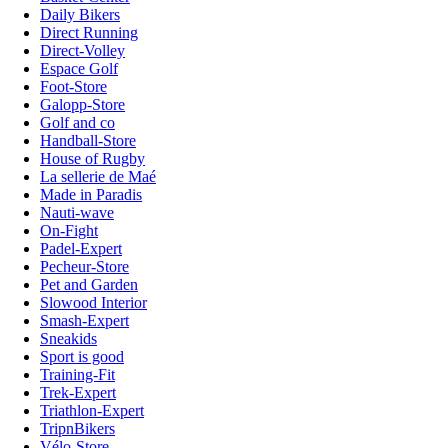
Daily Bikers
Direct Running
Direct-Volley
Espace Golf
Foot-Store
Galopp-Store
Golf and co
Handball-Store
House of Rugby
La sellerie de Maé
Made in Paradis
Nauti-wave
On-Fight
Padel-Expert
Pecheur-Store
Pet and Garden
Slowood Interior
Smash-Expert
Sneakids
Sport is good
Training-Fit
Trek-Expert
Triathlon-Expert
TripnBikers
Vélo-Store