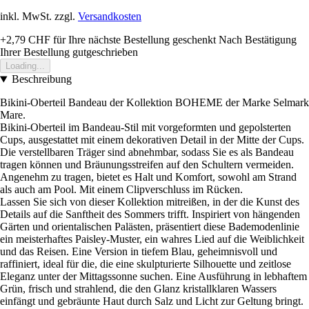
inkl. MwSt. zzgl.
Versandkosten
+2,79 CHF
für Ihre nächste Bestellung geschenkt
Nach Bestätigung
Ihrer Bestellung gutgeschrieben
Loading...
Beschreibung
Bikini-Oberteil Bandeau der Kollektion BOHEME der Marke Selmark
Mare.
Bikini-Oberteil im Bandeau-Stil mit vorgeformten und gepolsterten
Cups, ausgestattet mit einem dekorativen Detail in der Mitte der Cups.
Die verstellbaren Träger sind abnehmbar, sodass Sie es als Bandeau
tragen können und Bräunungsstreifen auf den Schultern vermeiden.
Angenehm zu tragen, bietet es Halt und Komfort, sowohl am Strand
als auch am Pool. Mit einem Clipverschluss im Rücken.
Lassen Sie sich von dieser Kollektion mitreißen, in der die Kunst des
Details auf die Sanftheit des Sommers trifft. Inspiriert von hängenden
Gärten und orientalischen Palästen, präsentiert diese Bademodenlinie
ein meisterhaftes Paisley-Muster, ein wahres Lied auf die Weiblichkeit
und das Reisen. Eine Version in tiefem Blau, geheimnisvoll und
raffiniert, ideal für die, die eine skulpturierte Silhouette und zeitlose
Eleganz unter der Mittagssonne suchen. Eine Ausführung in lebhaftem
Grün, frisch und strahlend, die den Glanz kristallklaren Wassers
einfängt und gebräunte Haut durch Salz und Licht zur Geltung bringt.