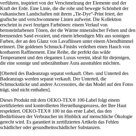
verführen, inspiriert von der Verschmelzung der Elemente und der
Kraft der Erde. Eine Linie, die die rohe und bewegte Schönheit der
vulkanischen Landschaften mit ihrem „Tie-Dye“-Print feiert, der
grafische und verschwommene Linien aufweist. Die Kollektion
erscheint in zwei feurigen Farbtönen: einem Verlauf von
bernsteinfarbenen Tönen, der die Wärme mineralischer Felsen und den
brennenden Sand evoziert, und einem lebendigen Mix aus sonnigen
Farben, der an den Glanz von Lavaflüssen unter einem Abendhimmel
erinnert. Die goldenen Schmuck-Finishs verleihen einen Hauch von
kostbarem Raffinement. Eine Reihe, die perfekt das wilde
Temperament und den eleganten Luxus vereint, ideal für diejenigen,
die eine sonnige und unbezähmbare Aura ausstrahlen möchten.
[Oberteil des Badeanzugs separat verkauft. Ober- und Unterteil des
Badeanzugs werden separat verkauft. Der Unterteil, die
Schmuckstücke und andere Accessoires, die das Model auf den Fotos
trägt, sind nicht enthalten].
Dieses Produkt mit dem OEKO-TEX® 100-Label folgt einem
zertifizierten und kontrollierten Herstellungsprozess, der Ihre Haut
respektiert. OEKO-TEX® 100 ist das erste Label, das den
Bedürfnissen der Verbraucher im Hinblick auf menschliche Ökologie
gerecht wird. Es garantiert in zertifizierten Artikeln das Fehlen
schädlicher oder gesundheitsschädlicher Substanzen.