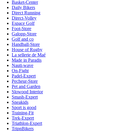
Basket-Center
Daily Bikers
Direct Running
Direct-Volley
Espace Golf
Foot-Store
Galopp-Store
Golf and co
Handball-Store
House of Rugby
La sellerie de Maé
Made in Paradis
Nauti-wave
On-Fight
Padel-Expert
Pecheur-Store
Pet and Garden
Slowood Interior
Smash-Expert
Sneakids
Sport is good
Training-Fit
Trek-Expert
Triathlon-Expert
TripnBikers