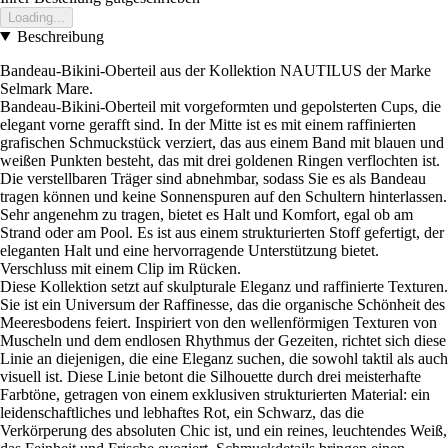
Loading...
Beschreibung
Bandeau-Bikini-Oberteil aus der Kollektion NAUTILUS der Marke
Selmark Mare.
Bandeau-Bikini-Oberteil mit vorgeformten und gepolsterten Cups, die
elegant vorne gerafft sind. In der Mitte ist es mit einem raffinierten
grafischen Schmuckstück verziert, das aus einem Band mit blauen und
weißen Punkten besteht, das mit drei goldenen Ringen verflochten ist.
Die verstellbaren Träger sind abnehmbar, sodass Sie es als Bandeau
tragen können und keine Sonnenspuren auf den Schultern hinterlassen.
Sehr angenehm zu tragen, bietet es Halt und Komfort, egal ob am
Strand oder am Pool. Es ist aus einem strukturierten Stoff gefertigt, der
eleganten Halt und eine hervorragende Unterstützung bietet.
Verschluss mit einem Clip im Rücken.
Diese Kollektion setzt auf skulpturale Eleganz und raffinierte Texturen.
Sie ist ein Universum der Raffinesse, das die organische Schönheit des
Meeresbodens feiert. Inspiriert von den wellenförmigen Texturen von
Muscheln und dem endlosen Rhythmus der Gezeiten, richtet sich diese
Linie an diejenigen, die eine Eleganz suchen, die sowohl taktil als auch
visuell ist. Diese Linie betont die Silhouette durch drei meisterhafte
Farbtöne, getragen von einem exklusiven strukturierten Material: ein
leidenschaftliches und lebhaftes Rot, ein Schwarz, das die
Verkörperung des absoluten Chic ist, und ein reines, leuchtendes Weiß,