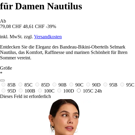
für Damen Nautilus
Ab
79,08 CHF
48,61 CHF
-39%
inkl. MwSt. zzgl.
Versandkosten
Entdecken Sie die Eleganz des Bandeau-Bikini-Oberteils Selmark
Nautilus, das Komfort, Raffinesse und marinen Schönheit für Ihren
Sommer vereint.
Größe
*
85B
85C
85D
90B
90C
90D
95B
95C
95D
100B
100C
100D
105C
24h
Dieses Feld ist erforderlich