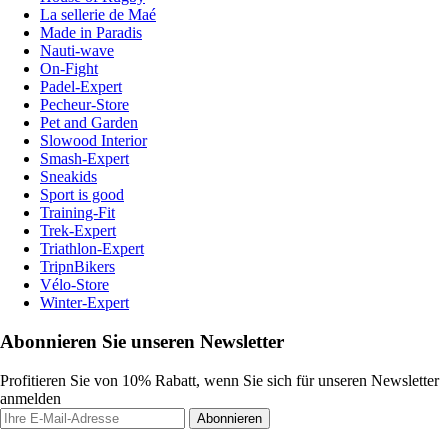
La sellerie de Maé
Made in Paradis
Nauti-wave
On-Fight
Padel-Expert
Pecheur-Store
Pet and Garden
Slowood Interior
Smash-Expert
Sneakids
Sport is good
Training-Fit
Trek-Expert
Triathlon-Expert
TripnBikers
Vélo-Store
Winter-Expert
Abonnieren Sie unseren Newsletter
Profitieren Sie von 10% Rabatt, wenn Sie sich für unseren Newsletter
anmelden
Abonnieren