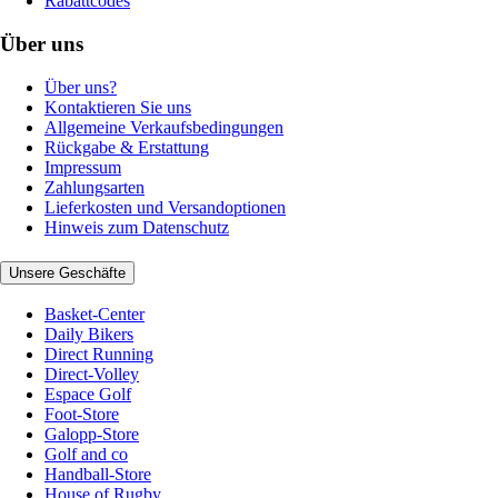
Rabattcodes
Über uns
Über uns?
Kontaktieren Sie uns
Allgemeine Verkaufsbedingungen
Rückgabe & Erstattung
Impressum
Zahlungsarten
Lieferkosten und Versandoptionen
Hinweis zum Datenschutz
Unsere Geschäfte
Basket-Center
Daily Bikers
Direct Running
Direct-Volley
Espace Golf
Foot-Store
Galopp-Store
Golf and co
Handball-Store
House of Rugby