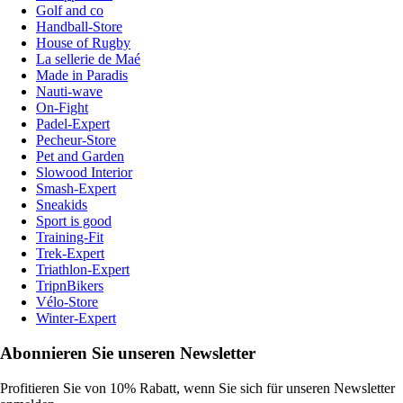
Golf and co
Handball-Store
House of Rugby
La sellerie de Maé
Made in Paradis
Nauti-wave
On-Fight
Padel-Expert
Pecheur-Store
Pet and Garden
Slowood Interior
Smash-Expert
Sneakids
Sport is good
Training-Fit
Trek-Expert
Triathlon-Expert
TripnBikers
Vélo-Store
Winter-Expert
Abonnieren Sie unseren Newsletter
Profitieren Sie von 10% Rabatt, wenn Sie sich für unseren Newsletter