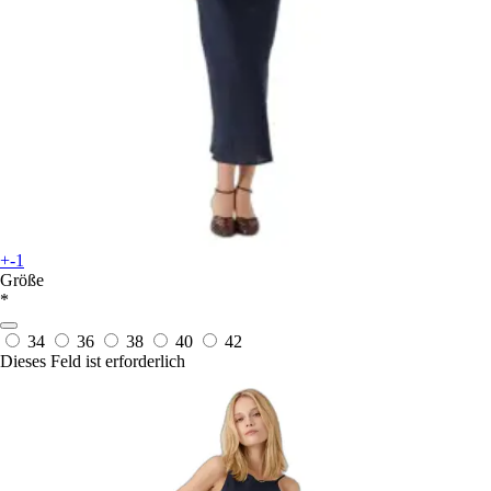
+-1
Größe
*
34
36
38
40
42
Dieses Feld ist erforderlich