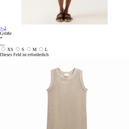
+-2
Größe
*
XS
S
M
L
Dieses Feld ist erforderlich