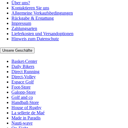
Über uns?
Kontaktieren Sie uns
Allgemeine Verkaufsbedingungen
Rückgabe & Erstattung
Impressum
Zahlungsarten
Lieferkosten und Versandoptionen
Hinweis zum Datenschutz
Unsere Geschäfte
Basket-Center
Daily Bikers
Direct Running
Direct-Volley
Espace Golf
Foot-Store
Galopp-Store
Golf and co
Handball-Store
House of Rugby
La sellerie de Maé
Made in Paradis
Nauti-wave