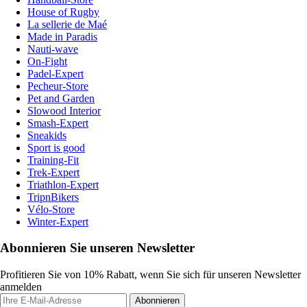
House of Rugby
La sellerie de Maé
Made in Paradis
Nauti-wave
On-Fight
Padel-Expert
Pecheur-Store
Pet and Garden
Slowood Interior
Smash-Expert
Sneakids
Sport is good
Training-Fit
Trek-Expert
Triathlon-Expert
TripnBikers
Vélo-Store
Winter-Expert
Abonnieren Sie unseren Newsletter
Profitieren Sie von 10% Rabatt, wenn Sie sich für unseren Newsletter
anmelden
Abonnieren