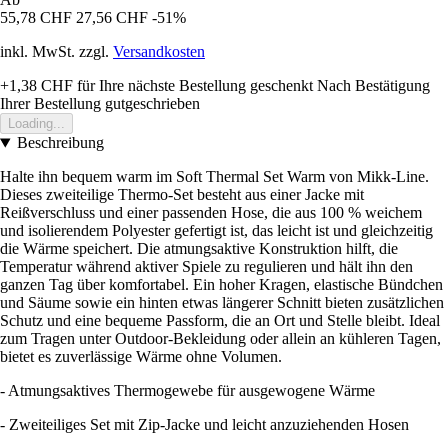
55,78 CHF
27,56 CHF
-51%
inkl. MwSt. zzgl.
Versandkosten
+1,38 CHF
für Ihre nächste Bestellung geschenkt
Nach Bestätigung
Ihrer Bestellung gutgeschrieben
Loading...
Beschreibung
Halte ihn bequem warm im Soft Thermal Set Warm von Mikk-Line.
Dieses zweiteilige Thermo-Set besteht aus einer Jacke mit
Reißverschluss und einer passenden Hose, die aus 100 % weichem
und isolierendem Polyester gefertigt ist, das leicht ist und gleichzeitig
die Wärme speichert. Die atmungsaktive Konstruktion hilft, die
Temperatur während aktiver Spiele zu regulieren und hält ihn den
ganzen Tag über komfortabel. Ein hoher Kragen, elastische Bündchen
und Säume sowie ein hinten etwas längerer Schnitt bieten zusätzlichen
Schutz und eine bequeme Passform, die an Ort und Stelle bleibt. Ideal
zum Tragen unter Outdoor-Bekleidung oder allein an kühleren Tagen,
bietet es zuverlässige Wärme ohne Volumen.
- Atmungsaktives Thermogewebe für ausgewogene Wärme
- Zweiteiliges Set mit Zip-Jacke und leicht anzuziehenden Hosen