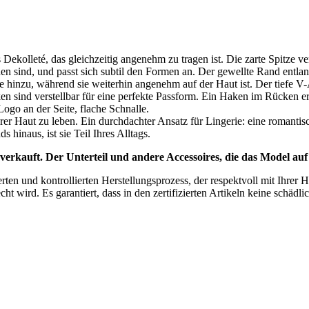
kolleté, das gleichzeitig angenehm zu tragen ist. Die zarte Spitze verle
unden sind, und passt sich subtil den Formen an. Der gewellte Rand en
se hinzu, während sie weiterhin angenehm auf der Haut ist. Der tiefe 
n sind verstellbar für eine perfekte Passform. Ein Haken im Rücken e
ogo an der Seite, flache Schnalle.
hrer Haut zu leben. Ein durchdachter Ansatz für Lingerie: eine romantisc
s hinaus, ist sie Teil Ihres Alltags.
erkauft. Der Unterteil und andere Accessoires, die das Model auf d
en und kontrollierten Herstellungsprozess, der respektvoll mit Ihre
 wird. Es garantiert, dass in den zertifizierten Artikeln keine schädli