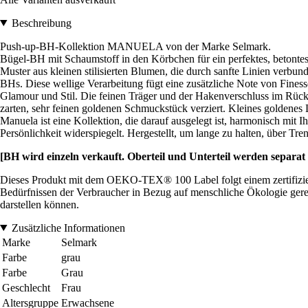
Beschreibung
Push-up-BH-Kollektion MANUELA von der Marke Selmark.
Bügel-BH mit Schaumstoff in den Körbchen für ein perfektes, betontes De
Muster aus kleinen stilisierten Blumen, die durch sanfte Linien verb
BHs. Diese wellige Verarbeitung fügt eine zusätzliche Note von Fines
Glamour und Stil. Die feinen Träger und der Hakenverschluss im Rücke
zarten, sehr feinen goldenen Schmuckstück verziert. Kleines goldenes L
Manuela ist eine Kollektion, die darauf ausgelegt ist, harmonisch mit I
Persönlichkeit widerspiegelt. Hergestellt, um lange zu halten, über Trend
[BH wird einzeln verkauft. Oberteil und Unterteil werden separat v
Dieses Produkt mit dem OEKO-TEX® 100 Label folgt einem zertifiziert
Bedürfnissen der Verbraucher in Bezug auf menschliche Ökologie gerecht
darstellen können.
Zusätzliche Informationen
Marke
Selmark
Farbe
grau
Farbe
Grau
Geschlecht
Frau
Altersgruppe
Erwachsene