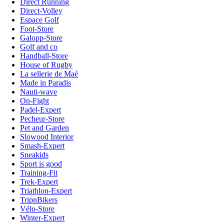
Direct Running
Direct-Volley
Espace Golf
Foot-Store
Galopp-Store
Golf and co
Handball-Store
House of Rugby
La sellerie de Maé
Made in Paradis
Nauti-wave
On-Fight
Padel-Expert
Pecheur-Store
Pet and Garden
Slowood Interior
Smash-Expert
Sneakids
Sport is good
Training-Fit
Trek-Expert
Triathlon-Expert
TripnBikers
Vélo-Store
Winter-Expert