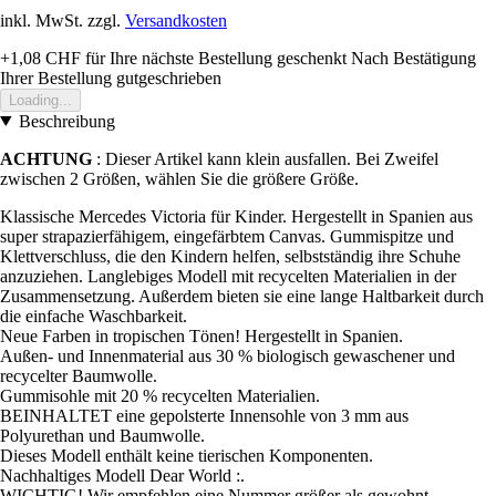
inkl. MwSt. zzgl.
Versandkosten
+1,08 CHF
für Ihre nächste Bestellung geschenkt
Nach Bestätigung
Ihrer Bestellung gutgeschrieben
Loading...
Beschreibung
ACHTUNG
: Dieser Artikel kann klein ausfallen. Bei Zweifel
zwischen 2 Größen, wählen Sie die größere Größe.
Klassische Mercedes Victoria für Kinder. Hergestellt in Spanien aus
super strapazierfähigem, eingefärbtem Canvas. Gummispitze und
Klettverschluss, die den Kindern helfen, selbstständig ihre Schuhe
anzuziehen. Langlebiges Modell mit recycelten Materialien in der
Zusammensetzung. Außerdem bieten sie eine lange Haltbarkeit durch
die einfache Waschbarkeit.
Neue Farben in tropischen Tönen! Hergestellt in Spanien.
Außen- und Innenmaterial aus 30 % biologisch gewaschener und
recycelter Baumwolle.
Gummisohle mit 20 % recycelten Materialien.
BEINHALTET eine gepolsterte Innensohle von 3 mm aus
Polyurethan und Baumwolle.
Dieses Modell enthält keine tierischen Komponenten.
Nachhaltiges Modell Dear World :.
WICHTIG! Wir empfehlen eine Nummer größer als gewohnt.