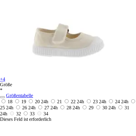
+4
Größe
*
Größentabelle
18
19
20
24h
21
22
24h
23
24h
24
24h
25
24h
26
24h
27
24h
28
24h
29
30
24h
31
24h
32
33
34
Dieses Feld ist erforderlich