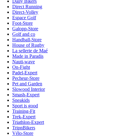
Daily Bikers
Direct Running
Direct-Volley
Espace Golf
Foot-Store
Galopp-Store
Golf and co
Handball-Store
House of Rugby
La sellerie de Maé
Made in Paradis
Nauti-wave
On-Fight
Padel-Expert
Pecheur-Store
Pet and Garden
Slowood Interior
Smash-Expert
Sneakids
Sport is good
Training-Fit
Trek-Expert
Triathlon-Expert
TripnBikers
Vélo-Store