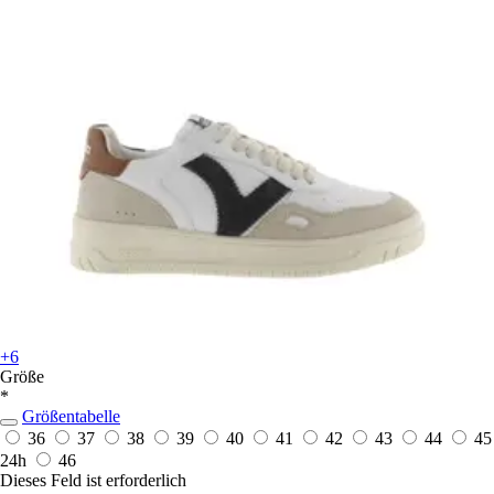
+6
Größe
*
Größentabelle
36
37
38
39
40
41
42
43
44
45
24h
46
Dieses Feld ist erforderlich