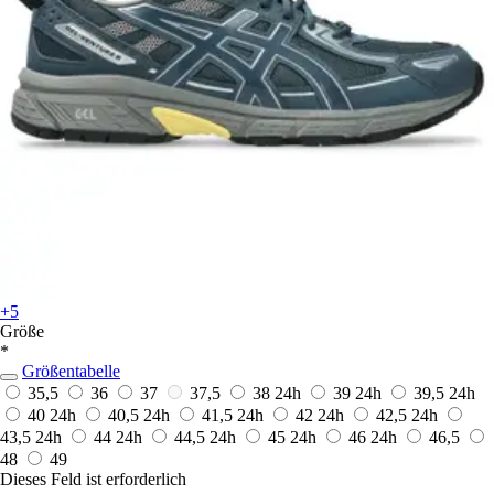
+5
Größe
*
Größentabelle
35,5
36
37
37,5
38
24h
39
24h
39,5
24h
40
24h
40,5
24h
41,5
24h
42
24h
42,5
24h
43,5
24h
44
24h
44,5
24h
45
24h
46
24h
46,5
48
49
Dieses Feld ist erforderlich