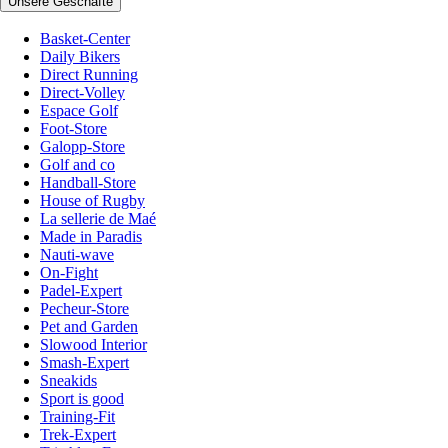
Unsere Geschäfte
Basket-Center
Daily Bikers
Direct Running
Direct-Volley
Espace Golf
Foot-Store
Galopp-Store
Golf and co
Handball-Store
House of Rugby
La sellerie de Maé
Made in Paradis
Nauti-wave
On-Fight
Padel-Expert
Pecheur-Store
Pet and Garden
Slowood Interior
Smash-Expert
Sneakids
Sport is good
Training-Fit
Trek-Expert