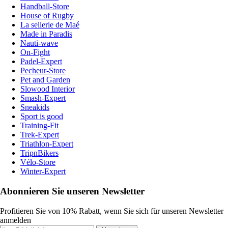
Handball-Store
House of Rugby
La sellerie de Maé
Made in Paradis
Nauti-wave
On-Fight
Padel-Expert
Pecheur-Store
Pet and Garden
Slowood Interior
Smash-Expert
Sneakids
Sport is good
Training-Fit
Trek-Expert
Triathlon-Expert
TripnBikers
Vélo-Store
Winter-Expert
Abonnieren Sie unseren Newsletter
Profitieren Sie von 10% Rabatt, wenn Sie sich für unseren Newsletter
anmelden