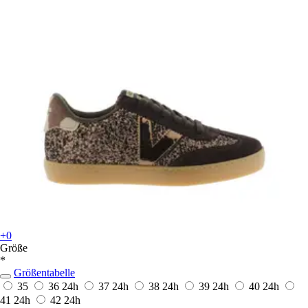
+0
Größe
*
Größentabelle
35
36
24h
37
24h
38
24h
39
24h
40
24h
41
24h
42
24h