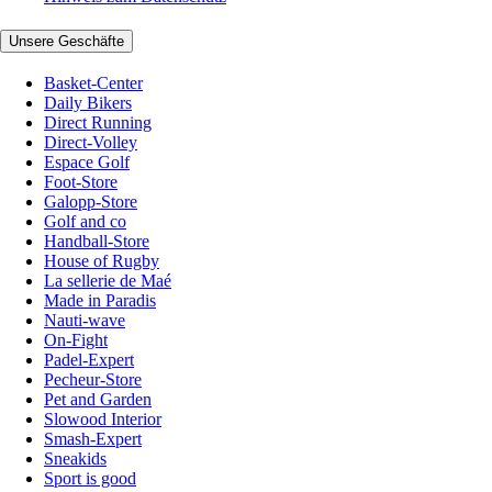
Unsere Geschäfte
Basket-Center
Daily Bikers
Direct Running
Direct-Volley
Espace Golf
Foot-Store
Galopp-Store
Golf and co
Handball-Store
House of Rugby
La sellerie de Maé
Made in Paradis
Nauti-wave
On-Fight
Padel-Expert
Pecheur-Store
Pet and Garden
Slowood Interior
Smash-Expert
Sneakids
Sport is good