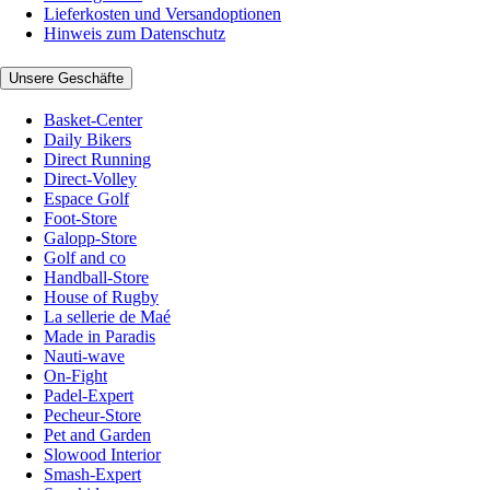
Lieferkosten und Versandoptionen
Hinweis zum Datenschutz
Unsere Geschäfte
Basket-Center
Daily Bikers
Direct Running
Direct-Volley
Espace Golf
Foot-Store
Galopp-Store
Golf and co
Handball-Store
House of Rugby
La sellerie de Maé
Made in Paradis
Nauti-wave
On-Fight
Padel-Expert
Pecheur-Store
Pet and Garden
Slowood Interior
Smash-Expert