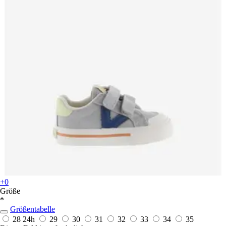
+0
Größe
*
Größentabelle
28
24h
29
30
31
32
33
34
35