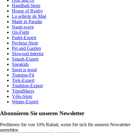
Golf and co
Handball-Store
House of Rugby
La sellerie de Maé
Made in Paradis
Nauti-wave
On-Fight
Padel-Expert
Pecheur-Store
Pet and Garden
Slowood Interior
Smash-Expert
Sneakids
Sport is good
Training-Fit
Trek-Expert
Triathlon-Expert
TripnBikers
Vélo-Store
Winter-Expert
Abonnieren Sie unseren Newsletter
Profitieren Sie von 10% Rabatt, wenn Sie sich für unseren Newsletter
anmelden