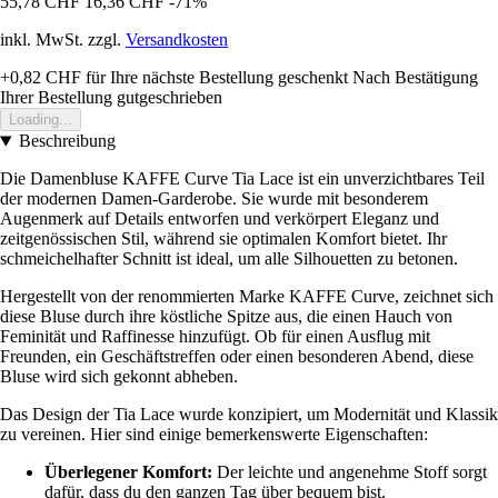
55,78 CHF
16,36 CHF
-71%
inkl. MwSt. zzgl.
Versandkosten
+0,82 CHF
für Ihre nächste Bestellung geschenkt
Nach Bestätigung
Ihrer Bestellung gutgeschrieben
Loading...
Beschreibung
Die Damenbluse KAFFE Curve Tia Lace ist ein unverzichtbares Teil
der modernen Damen-Garderobe. Sie wurde mit besonderem
Augenmerk auf Details entworfen und verkörpert Eleganz und
zeitgenössischen Stil, während sie optimalen Komfort bietet. Ihr
schmeichelhafter Schnitt ist ideal, um alle Silhouetten zu betonen.
Hergestellt von der renommierten Marke KAFFE Curve, zeichnet sich
diese Bluse durch ihre köstliche Spitze aus, die einen Hauch von
Feminität und Raffinesse hinzufügt. Ob für einen Ausflug mit
Freunden, ein Geschäftstreffen oder einen besonderen Abend, diese
Bluse wird sich gekonnt abheben.
Das Design der Tia Lace wurde konzipiert, um Modernität und Klassik
zu vereinen. Hier sind einige bemerkenswerte Eigenschaften:
Überlegener Komfort:
Der leichte und angenehme Stoff sorgt
dafür, dass du den ganzen Tag über bequem bist.