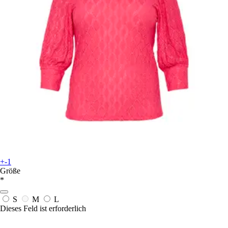
+-1
Größe
*
S
M
L
Dieses Feld ist erforderlich