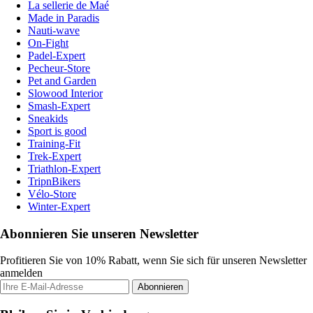
La sellerie de Maé
Made in Paradis
Nauti-wave
On-Fight
Padel-Expert
Pecheur-Store
Pet and Garden
Slowood Interior
Smash-Expert
Sneakids
Sport is good
Training-Fit
Trek-Expert
Triathlon-Expert
TripnBikers
Vélo-Store
Winter-Expert
Abonnieren Sie unseren Newsletter
Profitieren Sie von 10% Rabatt, wenn Sie sich für unseren Newsletter
anmelden
Abonnieren