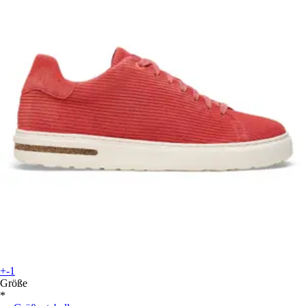
+-1
Größe
*