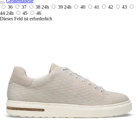
Größentabelle
36
37
38
24h
39
24h
40
41
42
43
44
24h
45
46
Dieses Feld ist erforderlich