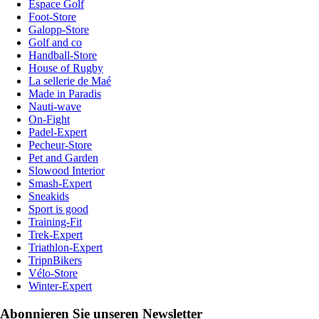
Espace Golf
Foot-Store
Galopp-Store
Golf and co
Handball-Store
House of Rugby
La sellerie de Maé
Made in Paradis
Nauti-wave
On-Fight
Padel-Expert
Pecheur-Store
Pet and Garden
Slowood Interior
Smash-Expert
Sneakids
Sport is good
Training-Fit
Trek-Expert
Triathlon-Expert
TripnBikers
Vélo-Store
Winter-Expert
Abonnieren Sie unseren Newsletter