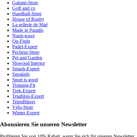
Galopp-Store
Golf and co
Handball-Store
House of Rugby
La sellerie de Maé
Made in Paradis
Nauti-wave
On-Fight
Padel-Expert
Pecheur-Store
Pet and Garden
Slowood Interior
Smash-Expert
Sneakids
Sport is good
Training-Fit
Trek-Expert
Triathlon-Expert
TripnBikers
Vélo-Store
Winter-Expert
Abonnieren Sie unseren Newsletter
Profitieren Sie von 10% Rabatt, wenn Sie sich für unseren Newsletter