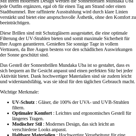
Mit ihrem modernen Design werden die Sonnenbrillen Mundaka Uba
jede Outfits ergänzen, egal ob für einen Tag am Strand oder einen
Stadtbummel. Ihre raffinierte Ausstrahlung wird durch klare Linien
verstärkt und bietet eine anspruchsvolle Ästhetik, ohne den Komfort zu
beeinträchtigen.
Diese Brillen sind mit Schutzgläsern ausgestattet, die eine optimale
Filterung der UV-Strahlen bieten und somit maximale Sicherheit für
Ihre Augen garantieren. Genießen Sie sonnige Tage in vollem
Vertrauen, da Ihre Augen bestens vor den schädlichen Auswirkungen
der Sonne geschützt sind.
Das Gestell der Sonnenbrillen Mundaka Uba ist so gestaltet, dass es
sich bequem an Ihr Gesicht anpasst und einen perfekten Sitz bei jeder
Aktivität bietet. Dank hochwertiger Materialien sind sie zudem leicht
und widerstandsfähig, was sie ideal für den täglichen Gebrauch macht.
Wichtige Merkmale:
UV-Schutz
: Gläser, die 100% der UVA- und UVB-Strahlen
filtern.
Optimaler Komfort
: Leichtes und ergonomisches Gestell für
längeres Tragen.
Modischer Stil
: Modernes Design, das sich leicht an
verschiedene Looks anpasst.
Haltbare Materialien
: Hochwertige Verarbeitung für eine