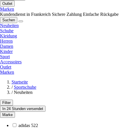
Outlet
Marken
Kundendienst in Frankreich
Sichere Zahlung
Einfache Rückgabe
Suchen
Neuheiten
Schuhe
Kleidung
Herren
Damen
Kinder
Sport
Accessoires
Outlet
Marken
Startseite
/
Sportschuhe
/
Neuheiten
Filter
In 24 Stunden versendet
Marke
adidas
522