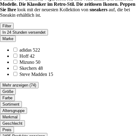
Modelle. Die Klassiker im Retro-Stil. Die zeitlosen Ikonen. Peppen
Sie Ihre
look mit der neuesten Kollektion von
sneakers
auf, die bei
Sneakin erhältlich ist.
Filter
In 24 Stunden versendet
Marke
adidas
522
Hoff
42
Mizuno
50
Skechers
48
Steve Madden
15
Mehr anzeigen
(74)
Größe
Farbe
Sortiment
Altersgruppe
Merkmal
Geschlecht
Preis