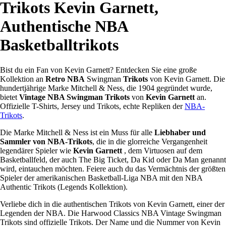
Trikots Kevin Garnett,
Authentische NBA
Basketballtrikots
Bist du ein Fan von Kevin Garnett? Entdecken Sie eine große
Kollektion an
Retro NBA
Swingman
Trikots
von Kevin Garnett. Die
hundertjährige Marke Mitchell & Ness, die 1904 gegründet wurde,
bietet
Vintage NBA Swingman Trikots
von
Kevin Garnett
an.
Offizielle T-Shirts, Jersey und Trikots, echte Repliken der
NBA-
Trikots
.
Die Marke Mitchell & Ness ist ein Muss für alle
Liebhaber und
Sammler von NBA-Trikots
, die in die glorreiche Vergangenheit
legendärer Spieler wie
Kevin Garnett
, dem Virtuosen auf dem
Basketballfeld, der auch The Big Ticket, Da Kid oder Da Man genannt
wird, eintauchen möchten. Feiere auch du das Vermächtnis der größten
Spieler der amerikanischen Basketball-Liga NBA mit den NBA
Authentic Trikots (Legends Kollektion).
Verliebe dich in die authentischen Trikots von Kevin Garnett, einer der
Legenden der NBA. Die Harwood Classics NBA Vintage Swingman
Trikots sind offizielle Trikots. Der Name und die Nummer von Kevin