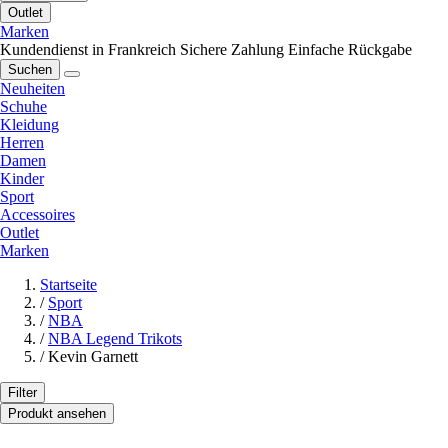
Outlet
Marken
Kundendienst in Frankreich
Sichere Zahlung
Einfache Rückgabe
Suchen
Neuheiten
Schuhe
Kleidung
Herren
Damen
Kinder
Sport
Accessoires
Outlet
Marken
Startseite
/
Sport
/
NBA
/
NBA Legend Trikots
/
Kevin Garnett
Filter
Produkt ansehen