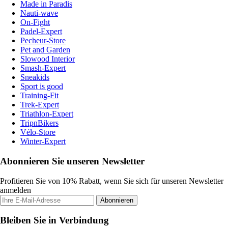
Made in Paradis
Nauti-wave
On-Fight
Padel-Expert
Pecheur-Store
Pet and Garden
Slowood Interior
Smash-Expert
Sneakids
Sport is good
Training-Fit
Trek-Expert
Triathlon-Expert
TripnBikers
Vélo-Store
Winter-Expert
Abonnieren Sie unseren Newsletter
Profitieren Sie von 10% Rabatt, wenn Sie sich für unseren Newsletter
anmelden
Abonnieren
Bleiben Sie in Verbindung