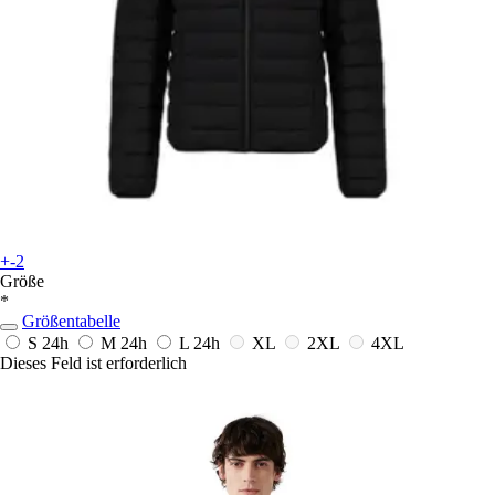
+-2
Größe
*
Größentabelle
S
24h
M
24h
L
24h
XL
2XL
4XL
Dieses Feld ist erforderlich