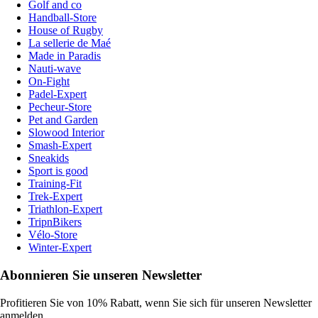
Golf and co
Handball-Store
House of Rugby
La sellerie de Maé
Made in Paradis
Nauti-wave
On-Fight
Padel-Expert
Pecheur-Store
Pet and Garden
Slowood Interior
Smash-Expert
Sneakids
Sport is good
Training-Fit
Trek-Expert
Triathlon-Expert
TripnBikers
Vélo-Store
Winter-Expert
Abonnieren Sie unseren Newsletter
Profitieren Sie von 10% Rabatt, wenn Sie sich für unseren Newsletter
anmelden