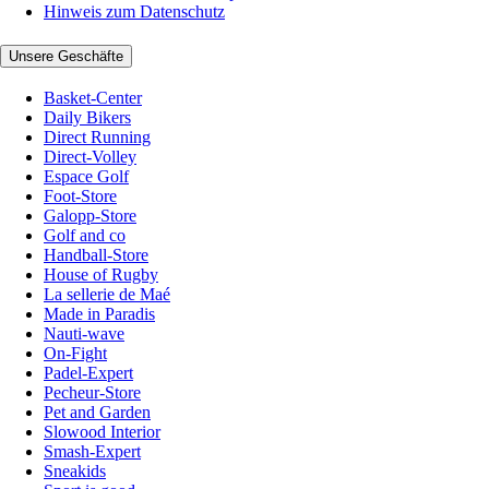
Hinweis zum Datenschutz
Unsere Geschäfte
Basket-Center
Daily Bikers
Direct Running
Direct-Volley
Espace Golf
Foot-Store
Galopp-Store
Golf and co
Handball-Store
House of Rugby
La sellerie de Maé
Made in Paradis
Nauti-wave
On-Fight
Padel-Expert
Pecheur-Store
Pet and Garden
Slowood Interior
Smash-Expert
Sneakids