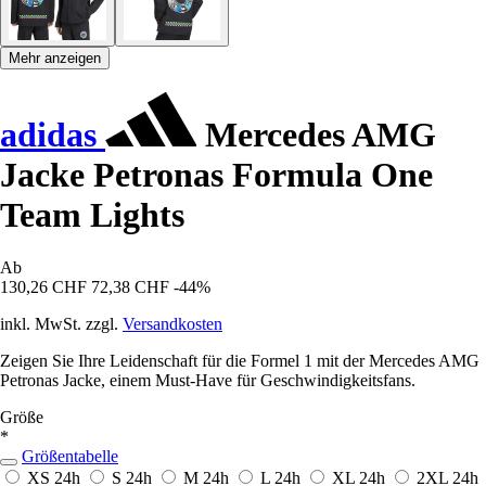
Mehr anzeigen
adidas
Mercedes AMG
Jacke Petronas Formula One
Team Lights
Ab
130,26 CHF
72,38 CHF
-44%
inkl. MwSt. zzgl.
Versandkosten
Zeigen Sie Ihre Leidenschaft für die Formel 1 mit der Mercedes AMG
Petronas Jacke, einem Must-Have für Geschwindigkeitsfans.
Größe
*
Größentabelle
XS
24h
S
24h
M
24h
L
24h
XL
24h
2XL
24h