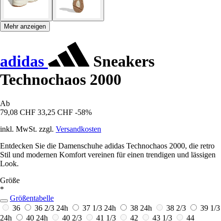
Mehr anzeigen
adidas
Sneakers
Technochaos 2000
Ab
79,08 CHF
33,25 CHF
-58%
inkl. MwSt. zzgl.
Versandkosten
Entdecken Sie die Damenschuhe adidas Technochaos 2000, die retro
Stil und modernen Komfort vereinen für einen trendigen und lässigen
Look.
Größe
*
Größentabelle
36
36 2/3
24h
37 1/3
24h
38
24h
38 2/3
39 1/3
24h
40
24h
40 2/3
41 1/3
42
43 1/3
44