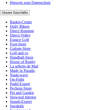
Hinweis zum Datenschutz
Unsere Geschäfte
Basket-Center
Daily Bikers
Direct Running
Direct-Volley
Espace Golf
Foot-Store
Galopp-Store
Golf and co
Handball-Store
House of Rugby
La sellerie de Maé
Made in Paradis
Nauti-wave
On-Fight
Padel-Expert
Pecheur-Store
Pet and Garden
Slowood Interior
Smash-Expert
Sneakids