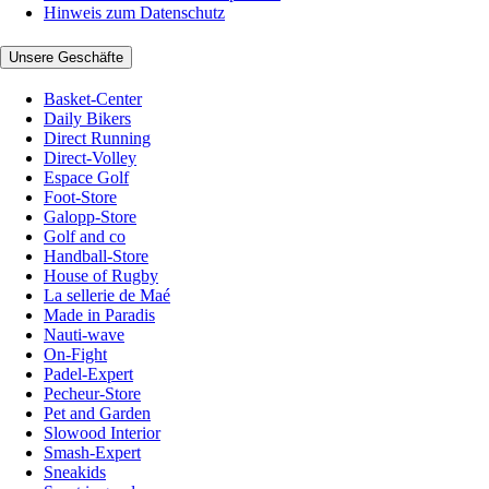
Hinweis zum Datenschutz
Unsere Geschäfte
Basket-Center
Daily Bikers
Direct Running
Direct-Volley
Espace Golf
Foot-Store
Galopp-Store
Golf and co
Handball-Store
House of Rugby
La sellerie de Maé
Made in Paradis
Nauti-wave
On-Fight
Padel-Expert
Pecheur-Store
Pet and Garden
Slowood Interior
Smash-Expert
Sneakids