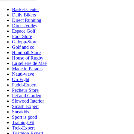
Basket-Center
Daily Bikers
Direct Running
Direct-Volley
Espace Golf
Foot-Store
Galopp-Store
Golf and co
Handball-Store
House of Rugby
La sellerie de Maé
Made in Paradis
Nauti-wave
On-Fight
Padel-Expert
Pecheur-Store
Pet and Garden
Slowood Interior
Smash-Expert
Sneakids
Sport is good
Training-Fit
Trek-Expert
Triathlon-Expert