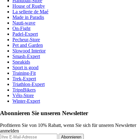
Handball-Store
House of Rugby
La sellerie de Maé
Made in Paradis
Nauti-wave
On-Fight
Padel-Expert
Pecheur-Store
Pet and Garden
Slowood Interior
Smash-Expert
Sneakids
Sport is good
Training-Fit
Trek-Expert
Triathlon-Expert
TripnBikers
Vélo-Store
Winter-Expert
Abonnieren Sie unseren Newsletter
Profitieren Sie von 10% Rabatt, wenn Sie sich für unseren Newsletter
anmelden
Abonnieren