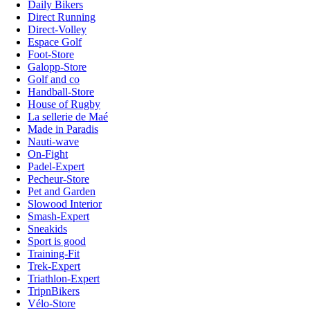
Daily Bikers
Direct Running
Direct-Volley
Espace Golf
Foot-Store
Galopp-Store
Golf and co
Handball-Store
House of Rugby
La sellerie de Maé
Made in Paradis
Nauti-wave
On-Fight
Padel-Expert
Pecheur-Store
Pet and Garden
Slowood Interior
Smash-Expert
Sneakids
Sport is good
Training-Fit
Trek-Expert
Triathlon-Expert
TripnBikers
Vélo-Store