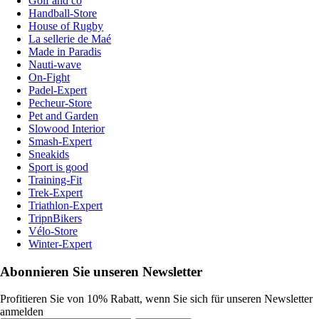
Golf and co
Handball-Store
House of Rugby
La sellerie de Maé
Made in Paradis
Nauti-wave
On-Fight
Padel-Expert
Pecheur-Store
Pet and Garden
Slowood Interior
Smash-Expert
Sneakids
Sport is good
Training-Fit
Trek-Expert
Triathlon-Expert
TripnBikers
Vélo-Store
Winter-Expert
Abonnieren Sie unseren Newsletter
Profitieren Sie von 10% Rabatt, wenn Sie sich für unseren Newsletter
anmelden