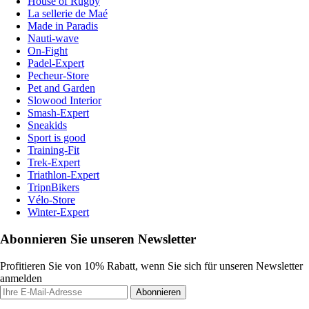
House of Rugby
La sellerie de Maé
Made in Paradis
Nauti-wave
On-Fight
Padel-Expert
Pecheur-Store
Pet and Garden
Slowood Interior
Smash-Expert
Sneakids
Sport is good
Training-Fit
Trek-Expert
Triathlon-Expert
TripnBikers
Vélo-Store
Winter-Expert
Abonnieren Sie unseren Newsletter
Profitieren Sie von 10% Rabatt, wenn Sie sich für unseren Newsletter
anmelden
Abonnieren