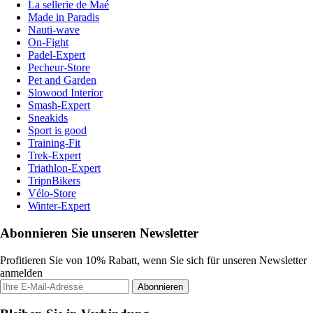
La sellerie de Maé
Made in Paradis
Nauti-wave
On-Fight
Padel-Expert
Pecheur-Store
Pet and Garden
Slowood Interior
Smash-Expert
Sneakids
Sport is good
Training-Fit
Trek-Expert
Triathlon-Expert
TripnBikers
Vélo-Store
Winter-Expert
Abonnieren Sie unseren Newsletter
Profitieren Sie von 10% Rabatt, wenn Sie sich für unseren Newsletter
anmelden
Abonnieren