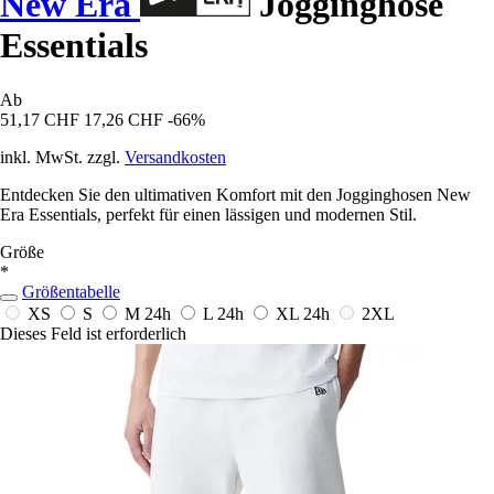
New Era
Jogginghose
Essentials
Ab
51,17 CHF
17,26 CHF
-66%
inkl. MwSt. zzgl.
Versandkosten
Entdecken Sie den ultimativen Komfort mit den Jogginghosen New
Era Essentials, perfekt für einen lässigen und modernen Stil.
Größe
*
Größentabelle
XS
S
M
24h
L
24h
XL
24h
2XL
Dieses Feld ist erforderlich