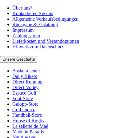
Über uns?
Kontaktieren Sie uns
Allgemeine Verkaufsbedingungen
Rückgabe & Erstattung
Impressum
Zahlungsarten
Lieferkosten und Versandoptionen
Hinweis zum Datenschutz
Unsere Geschäfte
Basket-Center
Daily Bikers
Direct Running
Direct-Volley
Espace Golf
Foot-Store
Galopp-Store
Golf and co
Handball-Store
House of Rugby
La sellerie de Maé
Made in Paradis
Nauti-wave