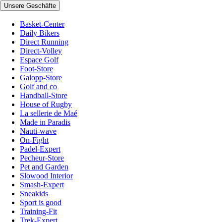
Unsere Geschäfte
Basket-Center
Daily Bikers
Direct Running
Direct-Volley
Espace Golf
Foot-Store
Galopp-Store
Golf and co
Handball-Store
House of Rugby
La sellerie de Maé
Made in Paradis
Nauti-wave
On-Fight
Padel-Expert
Pecheur-Store
Pet and Garden
Slowood Interior
Smash-Expert
Sneakids
Sport is good
Training-Fit
Trek-Expert